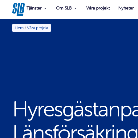
Tjänster
Om SLB
Våra projekt
Nyheter
Hem
/
Våra projekt
Hyresgästanp
Länsförsäkring