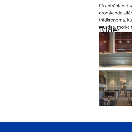
På entréplanet s
grönskande allén
trädkronorna. Ku
mustiga, mörka 
Bilder