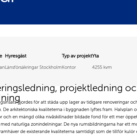
re
Hyresgäst
Typ av projekt
Yta
nan
Länsförsäkringar Stockholm
Kontor
4255 kvm
eringsledning, projektledning o
dning
gsinsats gjordes för att städa upp lager av tidigare renoveringar oc
n. De arkitektoniska kvaliteterna i byggnaden lyftes fram. Halvplan
or och en mängd olika nivåskillnader bildade fond för ett mer öppe
 med naturliga zonindelningar. De nya rumsbildningarna har ett m
amhäver de existerande kvaliteterna samtidigt som de tillför kulör o