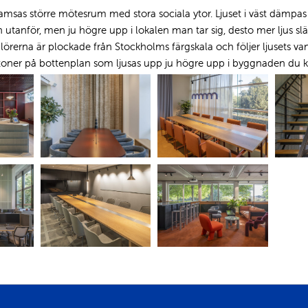
amsas större mötesrum med stora sociala ytor. Ljuset i väst dämpas
 utanför, men ju högre upp i lokalen man tar sig, desto mer ljus sl
lörerna är plockade från Stockholms färgskala och följer ljusets v
toner på bottenplan som ljusas upp ju högre upp i byggnaden du