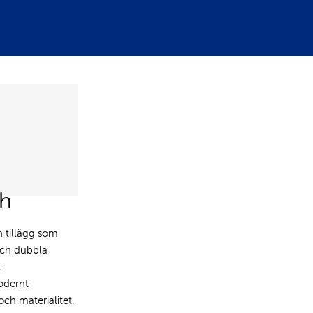
ch
h tillägg som
 och dubbla
t
odernt
ch materialitet.