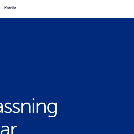
Karriär
assning
ar