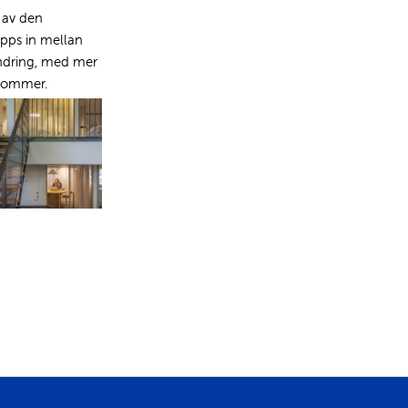
 av den
äpps in mellan
andring, med mer
 kommer.