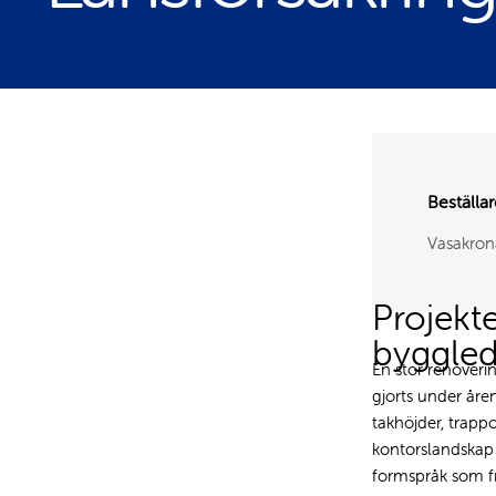
Beställa
Vasakro
Projekt
byggle
En stor renoverin
gjorts under åre
takhöjder, trapp
kontorslandskap
formspråk som fr